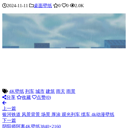
2024-11-11
桌面壁纸
0
0
2.0K
4K壁纸
列车
城市
建筑
雨天
雨景
分享
收藏
点赞(
0
)
上一篇
银河铁道 风景背景 场景 厚涂 观光列车 缆车 4k动漫壁纸
下一篇
阴阳师阿离4K壁纸3840×2160