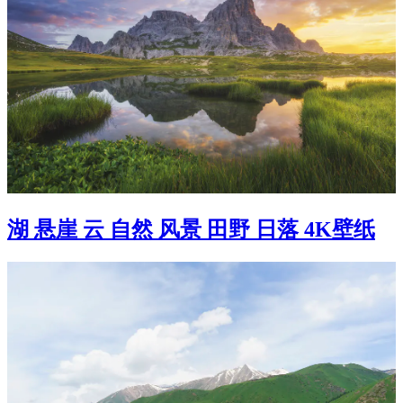
湖 悬崖 云 自然 风景 田野 日落 4K壁纸