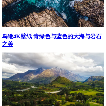
鸟瞰4K壁纸 青绿色与蓝色的大海与岩石
之美