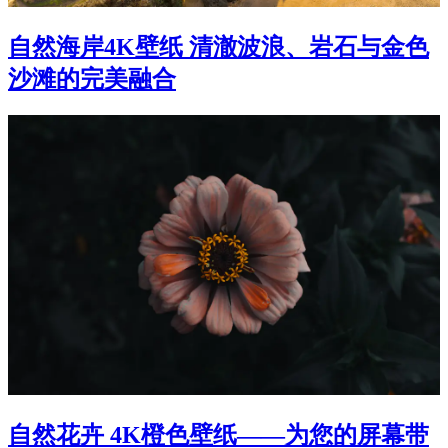
自然海岸4K壁纸 清澈波浪、岩石与金色
沙滩的完美融合
自然花卉 4K橙色壁纸——为您的屏幕带