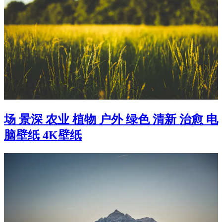
场 景深 农业 植物 户外 绿色 清新 治愈 电
脑壁纸 4K壁纸