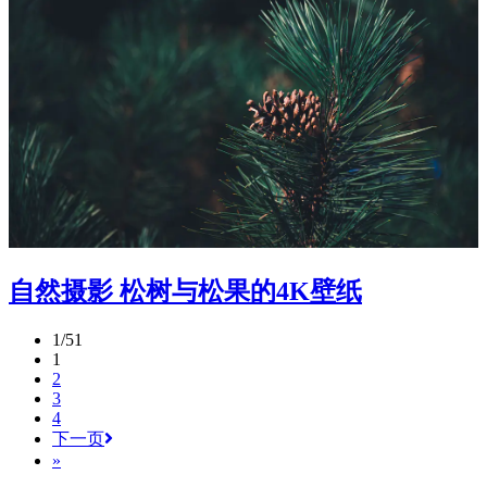
自然摄影 松树与松果的4K壁纸
1/51
1
2
3
4
下一页
»