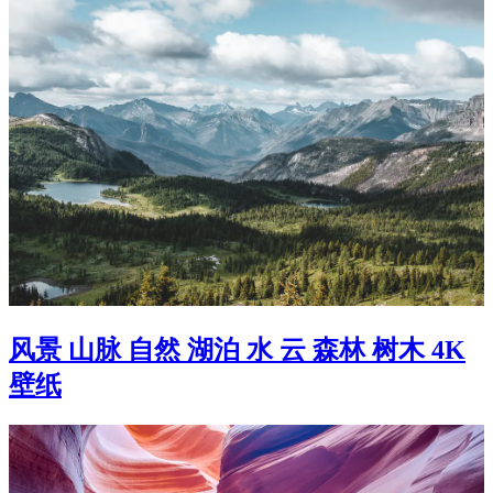
风景 山脉 自然 湖泊 水 云 森林 树木 4K
壁纸