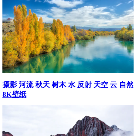
摄影 河流 秋天 树木 水 反射 天空 云 自然
8K壁纸