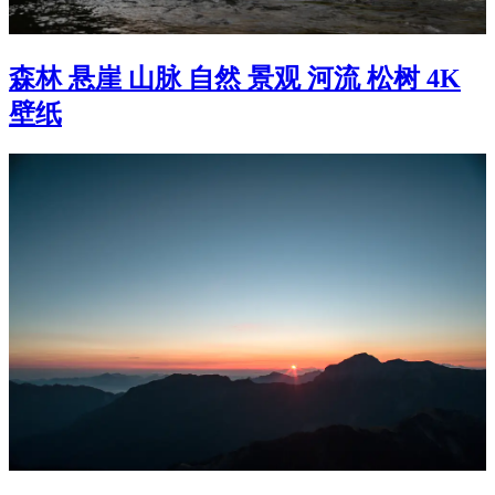
森林 悬崖 山脉 自然 景观 河流 松树 4K
壁纸