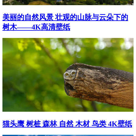
美丽的自然风景 壮观的山脉与云朵下的
树木——4K高清壁纸
猫头鹰 树桩 森林 自然 木材 鸟类 4K壁纸