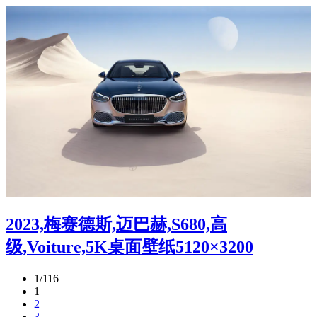
2023,梅赛德斯,迈巴赫,S680,高
级,Voiture,5K桌面壁纸5120×3200
1/116
1
2
3