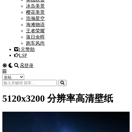
冰岛美景
樱花美景
浩瀚星空
海滩物语
王者荣耀
落日余晖
跑车风尚
1元赞助
LSP
登录
5120x3200 分辨率高清壁纸