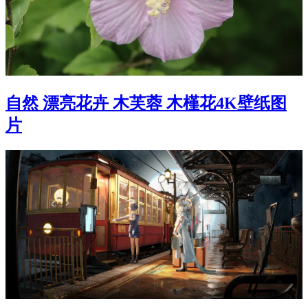
自然 漂亮花卉 木芙蓉 木槿花4K壁纸图
片