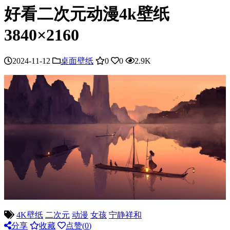
好看二次元动漫4k壁纸
3840×2160
2024-11-12
桌面壁纸
0
0
2.9K
4K壁纸
二次元
动漫
女孩
宁静祥和
分享
收藏
点赞(
0
)