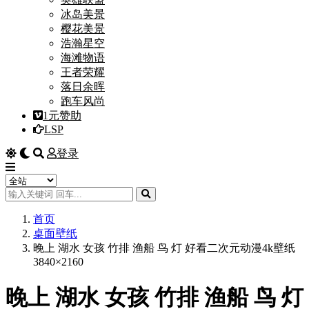
冰岛美景
樱花美景
浩瀚星空
海滩物语
王者荣耀
落日余晖
跑车风尚
1元赞助
LSP
登录
首页
桌面壁纸
晚上 湖水 女孩 竹排 渔船 鸟 灯 好看二次元动漫4k壁纸
3840×2160
晚上 湖水 女孩 竹排 渔船 鸟 灯