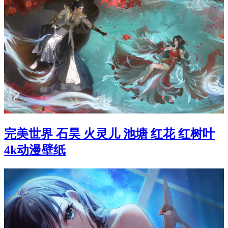
完美世界 石昊 火灵儿 池塘 红花 红树叶
4k动漫壁纸