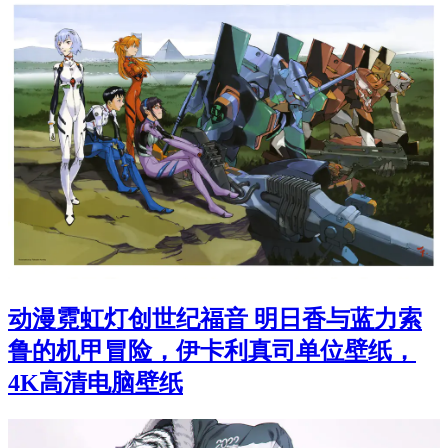
动漫霓虹灯创世纪福音 明日香与蓝力索
鲁的机甲冒险，伊卡利真司单位壁纸，
4K高清电脑壁纸