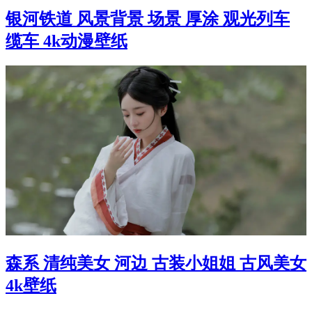
银河铁道 风景背景 场景 厚涂 观光列车
缆车 4k动漫壁纸
森系 清纯美女 河边 古装小姐姐 古风美女
4k壁纸