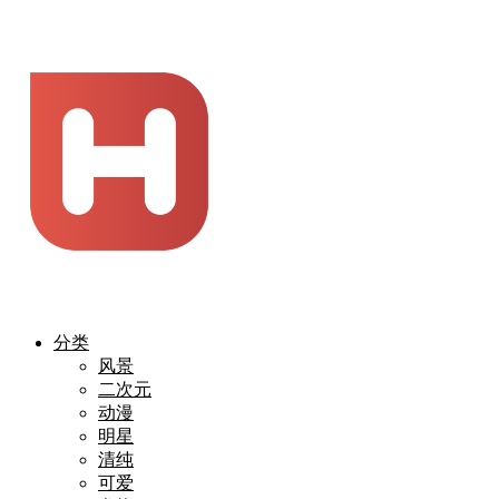
分类
风景
二次元
动漫
明星
清纯
可爱