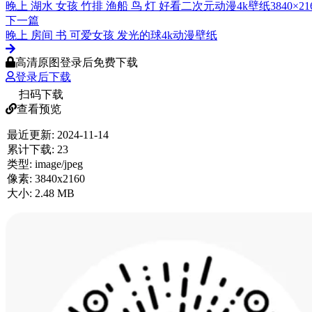
晚上 湖水 女孩 竹排 渔船 鸟 灯 好看二次元动漫4k壁纸3840×21
下一篇
晚上 房间 书 可爱女孩 发光的球4k动漫壁纸
高清原图登录后免费下载
登录后下载
扫码下载
查看预览
最近更新:
2024-11-14
累计下载:
23
类型:
image/jpeg
像素:
3840x2160
大小:
2.48 MB