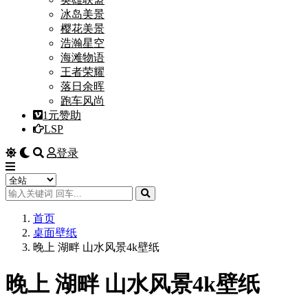
冰岛美景
樱花美景
浩瀚星空
海滩物语
王者荣耀
落日余晖
跑车风尚
1元赞助
LSP
登录
首页
桌面壁纸
晚上 湖畔 山水风景4k壁纸
晚上 湖畔 山水风景4k壁纸