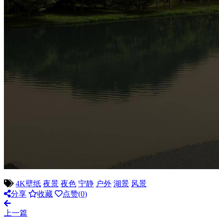
4K壁纸
夜景
夜色
宁静
户外
湖景
风景
分享
收藏
点赞(
0
)
上一篇