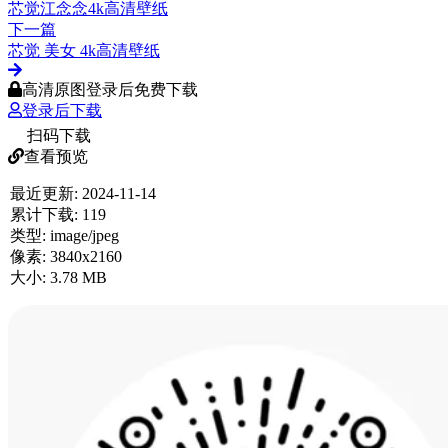
芯觉江念念4k高清壁纸
下一篇
芯觉 美女 4k高清壁纸
高清原图登录后免费下载
登录后下载
扫码下载
查看预览
最近更新:
2024-11-14
累计下载:
119
类型:
image/jpeg
像素:
3840x2160
大小:
3.78 MB