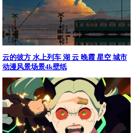
云的彼方 水上列车 湖 云 晚霞 星空 城市
动漫风景场景4k壁纸