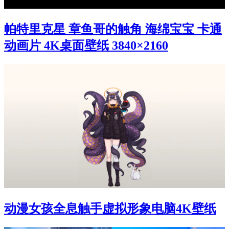
帕特里克星 章鱼哥的触角 海绵宝宝 卡通
动画片 4K桌面壁纸 3840×2160
动漫女孩全息触手虚拟形象电脑4K壁纸