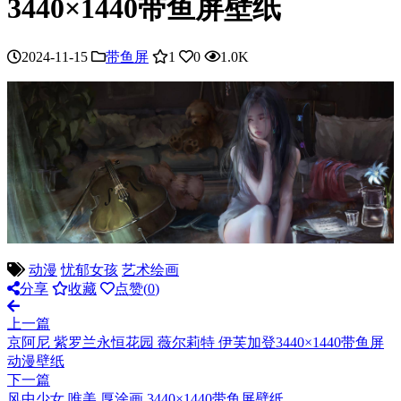
3440×1440带鱼屏壁纸
2024-11-15
带鱼屏
1
0
1.0K
动漫
忧郁女孩
艺术绘画
分享
收藏
点赞(
0
)
上一篇
京阿尼 紫罗兰永恒花园 薇尔莉特 伊芙加登3440×1440带鱼屏
动漫壁纸
下一篇
风中少女 唯美 厚涂画 3440×1440带鱼屏壁纸