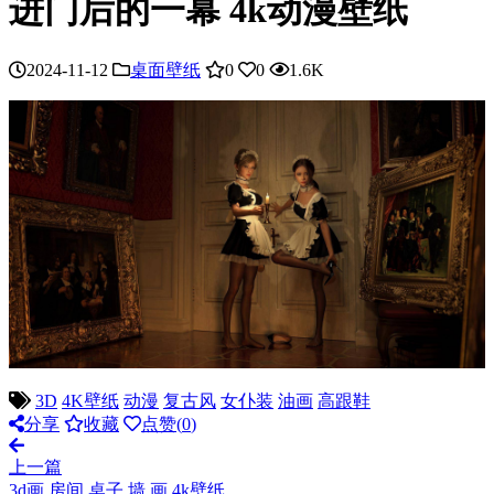
进门后的一幕 4k动漫壁纸
2024-11-12
桌面壁纸
0
0
1.6K
3D
4K壁纸
动漫
复古风
女仆装
油画
高跟鞋
分享
收藏
点赞(
0
)
上一篇
3d画 房间 桌子 墙 画 4k壁纸