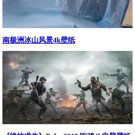
南极洲冰山风景4k壁纸