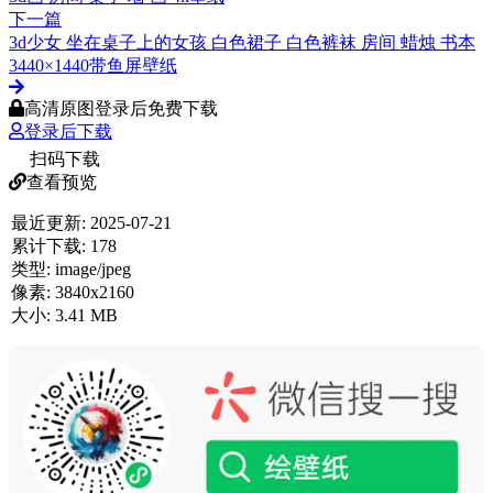
下一篇
3d少女 坐在桌子上的女孩 白色裙子 白色裤袜 房间 蜡烛 书本
3440×1440带鱼屏壁纸
高清原图登录后免费下载
登录后下载
扫码下载
查看预览
最近更新:
2025-07-21
累计下载:
178
类型:
image/jpeg
像素:
3840x2160
大小:
3.41 MB