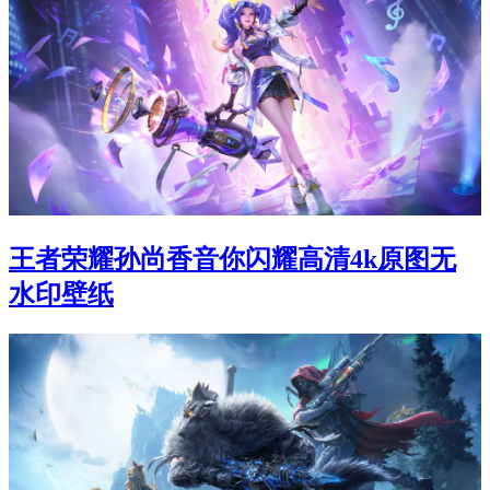
王者荣耀孙尚香音你闪耀高清4k原图无
水印壁纸