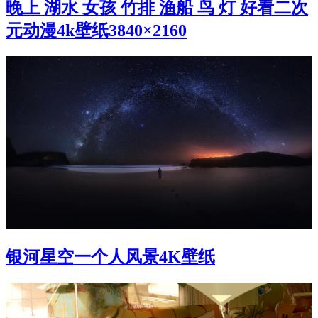
晚上 湖水 女孩 竹排 渔船 鸟 灯 好看二次
元动漫4k壁纸3840×2160
银河星空一个人风景4K壁纸