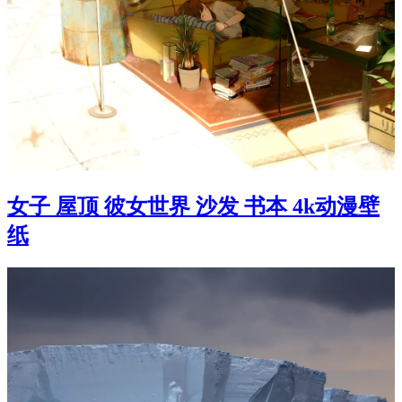
女子 屋顶 彼女世界 沙发 书本 4k动漫壁
纸