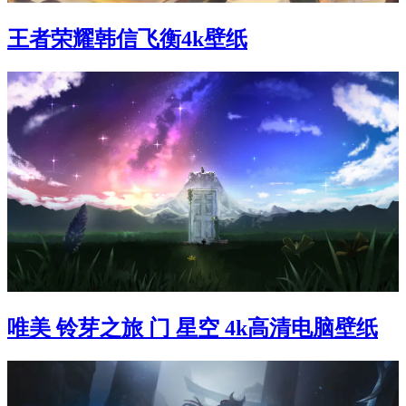
王者荣耀韩信飞衡4k壁纸
唯美 铃芽之旅 门 星空 4k高清电脑壁纸