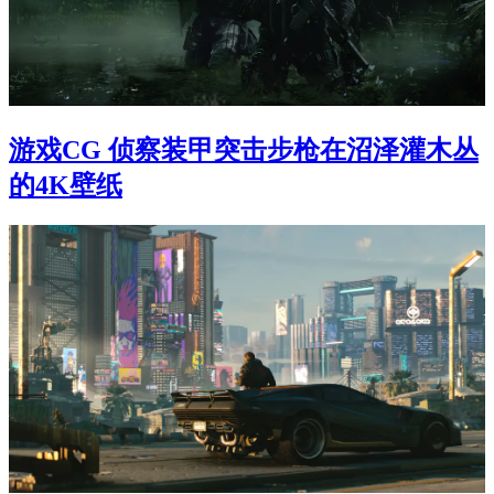
游戏CG 侦察装甲突击步枪在沼泽灌木丛
的4K壁纸