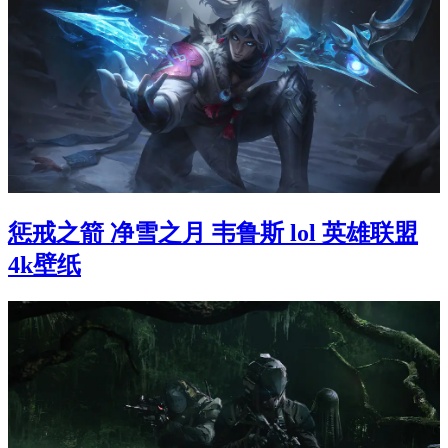
惩戒之箭 净雪之月 韦鲁斯 lol 英雄联盟
4k壁纸