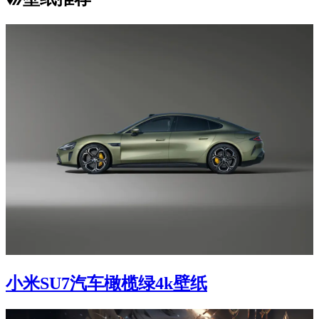
小米SU7汽车橄榄绿4k壁纸