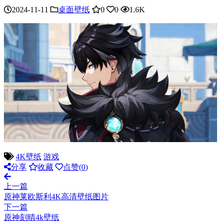
2024-11-11
桌面壁纸
0
0
1.6K
4K壁纸
游戏
分享
收藏
点赞(
0
)
上一篇
原神莱欧斯利4K高清壁纸图片
下一篇
原神刻晴4k壁纸