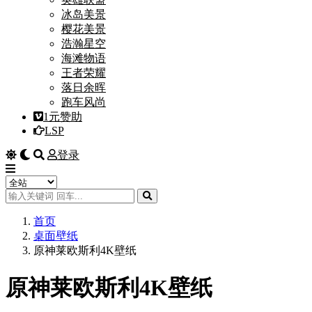
冰岛美景
樱花美景
浩瀚星空
海滩物语
王者荣耀
落日余晖
跑车风尚
1元赞助
LSP
登录
首页
桌面壁纸
原神莱欧斯利4K壁纸
原神莱欧斯利4K壁纸