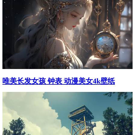
唯美长发女孩 钟表 动漫美女4k壁纸