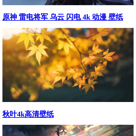
原神 雷电将军 乌云 闪电 4k 动漫 壁纸
秋叶4k高清壁纸