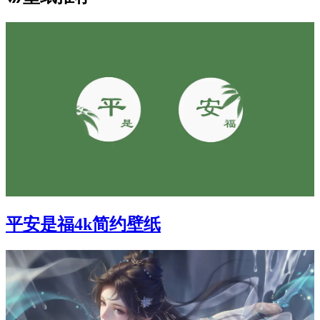
平安是福4k简约壁纸