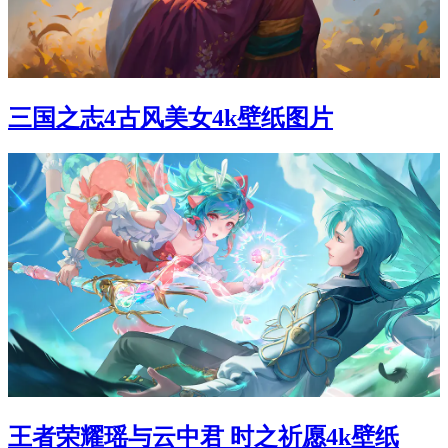
三国之志4古风美女4k壁纸图片
王者荣耀瑶与云中君 时之祈愿4k壁纸