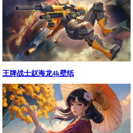
王牌战士赵海龙4k壁纸