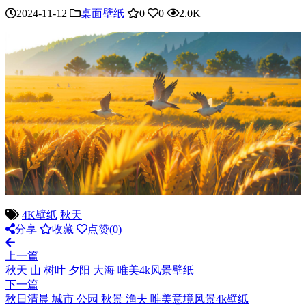
2024-11-12
桌面壁纸
0
0
2.0K
4K壁纸
秋天
分享
收藏
点赞(
0
)
上一篇
秋天 山 树叶 夕阳 大海 唯美4k风景壁纸
下一篇
秋日清晨 城市 公园 秋景 渔夫 唯美意境风景4k壁纸