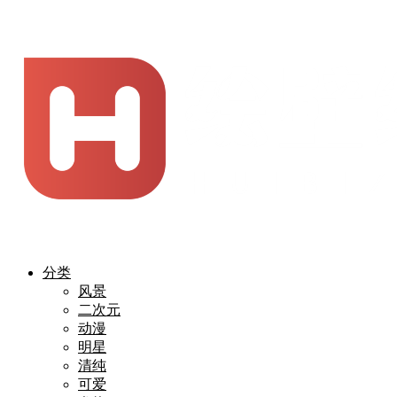
分类
风景
二次元
动漫
明星
清纯
可爱