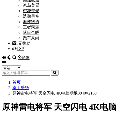
冰岛美景
樱花美景
浩瀚星空
海滩物语
王者荣耀
落日余晖
跑车风尚
1元赞助
LSP
登录
首页
桌面壁纸
原神雷电将军 天空闪电 4K电脑壁纸3840×2160
原神雷电将军 天空闪电 4K电脑壁纸