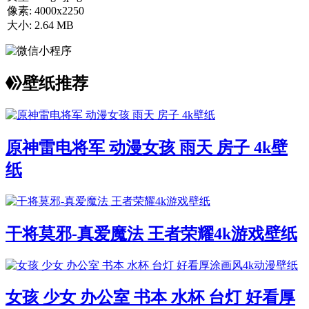
像素:
4000x2250
大小:
2.64 MB
壁纸推荐
原神雷电将军 动漫女孩 雨天 房子 4k壁
纸
干将莫邪-真爱魔法 王者荣耀4k游戏壁纸
女孩 少女 办公室 书本 水杯 台灯 好看厚