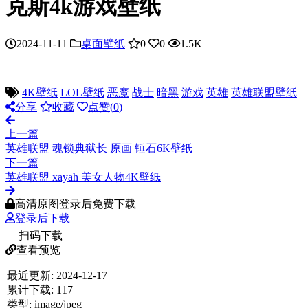
克斯4k游戏壁纸
2024-11-11
桌面壁纸
0
0
1.5K
4K壁纸
LOL壁纸
恶魔
战士
暗黑
游戏
英雄
英雄联盟壁纸
分享
收藏
点赞(
0
)
上一篇
英雄联盟 魂锁典狱长 原画 锤石6K壁纸
下一篇
英雄联盟 xayah 美女人物4K壁纸
高清原图登录后免费下载
登录后下载
扫码下载
查看预览
最近更新:
2024-12-17
累计下载:
117
类型:
image/jpeg