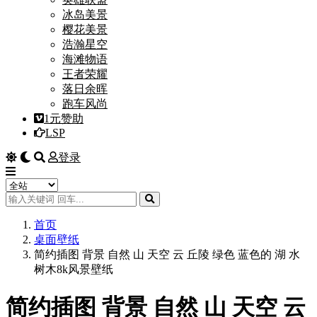
冰岛美景
樱花美景
浩瀚星空
海滩物语
王者荣耀
落日余晖
跑车风尚
1元赞助
LSP
登录
首页
桌面壁纸
简约插图 背景 自然 山 天空 云 丘陵 绿色 蓝色的 湖 水
树木8k风景壁纸
简约插图 背景 自然 山 天空 云