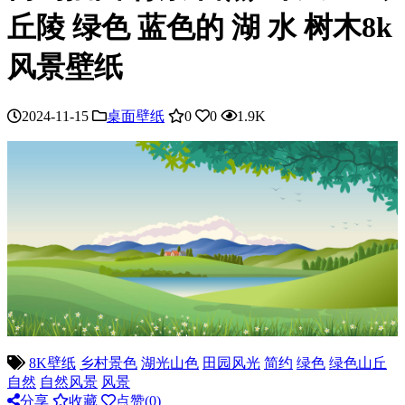
丘陵 绿色 蓝色的 湖 水 树木8k
风景壁纸
2024-11-15
桌面壁纸
0
0
1.9K
8K壁纸
乡村景色
湖光山色
田园风光
简约
绿色
绿色山丘
自然
自然风景
风景
分享
收藏
点赞(
0
)