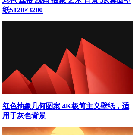
彩色 丝带 线条 抽象 艺术 背景 5K桌面壁
纸5120×3200
红色抽象几何图案 4K极简主义壁纸，适
用于灰色背景