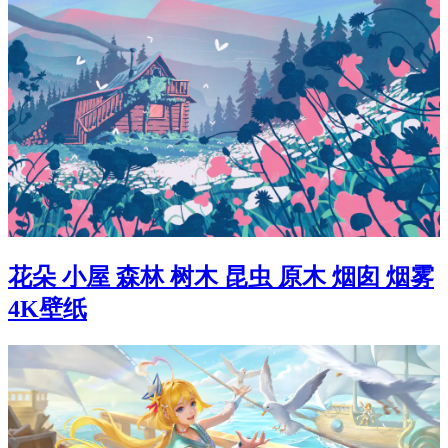
花朵 小屋 森林 树木 昆虫 原木 烟囱 烟雾
4K壁纸