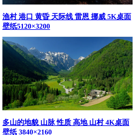
渔村 港口 黄昏 天际线 雷恩 挪威 5K桌面
壁纸5120×3200
多山的地貌 山脉 性质 高地 山村 4K桌面
壁纸 3840×2160