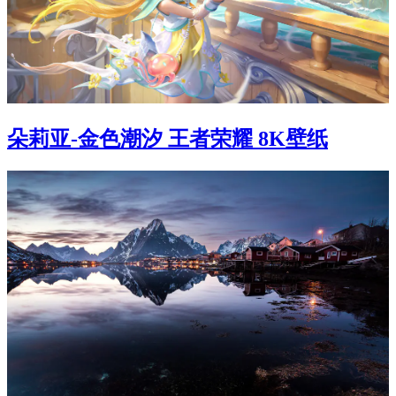
朵莉亚-金色潮汐 王者荣耀 8K壁纸