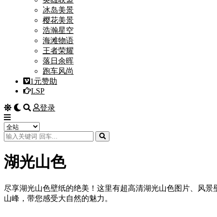
冰岛美景
樱花美景
浩瀚星空
海滩物语
王者荣耀
落日余晖
跑车风尚
1元赞助
LSP
登录
湖光山色
尽享湖光山色壁纸的绝美！这里有超高清湖光山色图片、风景
山峰，带您感受大自然的魅力。