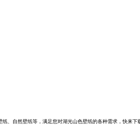
壁纸、自然壁纸等，满足您对湖光山色壁纸的各种需求，快来下