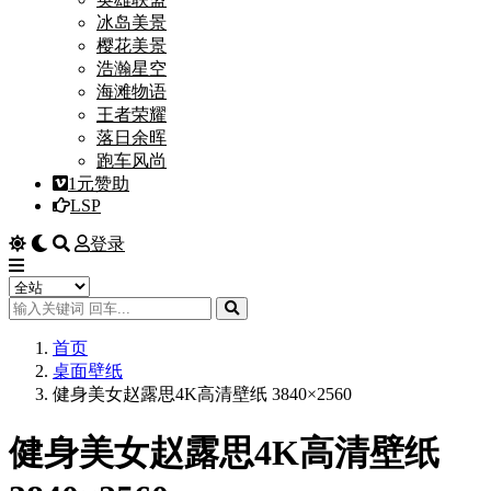
冰岛美景
樱花美景
浩瀚星空
海滩物语
王者荣耀
落日余晖
跑车风尚
1元赞助
LSP
登录
首页
桌面壁纸
健身美女赵露思4K高清壁纸 3840×2560
健身美女赵露思4K高清壁纸