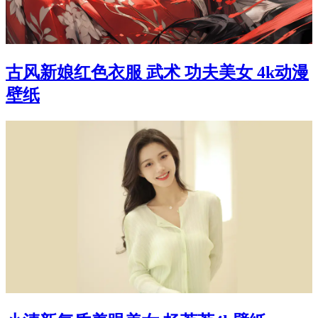
古风新娘红色衣服 武术 功夫美女 4k动漫
壁纸