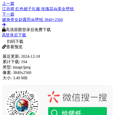
上一篇
江亦祺 红色裙子礼服 玫瑰花4k美女壁纸
下一篇
健身美女赵露思4k壁纸 3840×2560
高清原图登录后免费下载
登录后下载
扫码下载
查看预览
最近更新:
2024-12-18
累计下载:
194
类型:
image/jpeg
像素:
3840x2560
大小:
3.49 MB