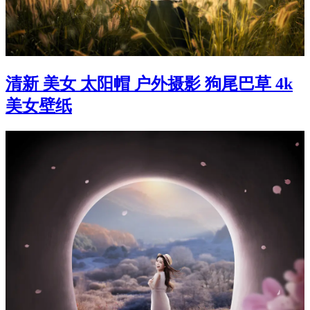
清新 美女 太阳帽 户外摄影 狗尾巴草 4k
美女壁纸