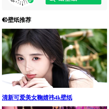
壁纸推荐
清新可爱美女鞠婧祎4k壁纸