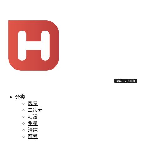
3840 x 2160
4160 x 2808
5120 x 3200
3840 x 2160
4583 x 3827
3840 x 2160
4000 x 2495
3440 x 1440
3840 x 2160
3840 x 2160
分类
风景
二次元
动漫
明星
清纯
可爱