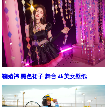
鞠婧祎 黑色裙子 舞台 4k美女壁纸