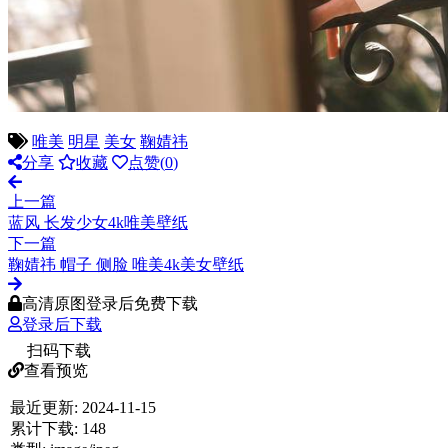
唯美
明星
美女
鞠婧祎
分享
收藏
点赞(
0
)
上一篇
蓝风 长发少女4k唯美壁纸
下一篇
鞠婧祎 帽子 侧脸 唯美4k美女壁纸
高清原图登录后免费下载
登录后下载
扫码下载
查看预览
最近更新:
2024-11-15
累计下载:
148