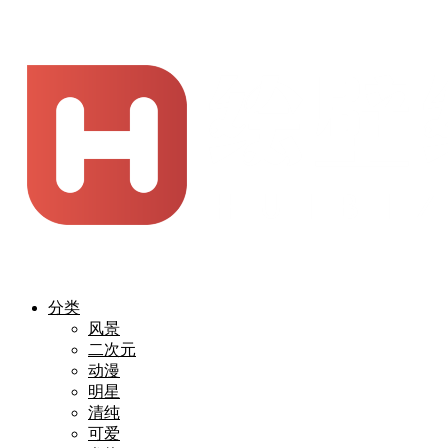
分类
风景
二次元
动漫
明星
清纯
可爱