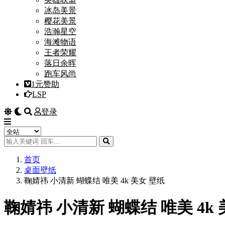
冰岛美景
樱花美景
浩瀚星空
海滩物语
王者荣耀
落日余晖
跑车风尚
1元赞助
LSP
登录
首页
桌面壁纸
鞠婧祎 小清新 蝴蝶结 唯美 4k 美女 壁纸
鞠婧祎 小清新 蝴蝶结 唯美 4k 