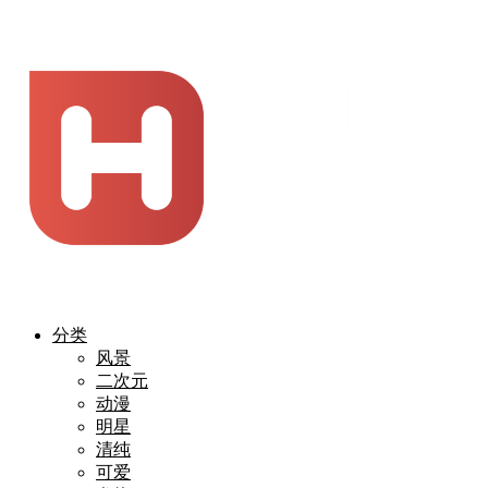
分类
风景
二次元
动漫
明星
清纯
可爱