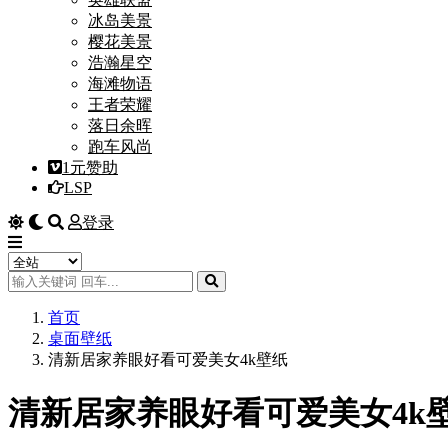
冰岛美景
樱花美景
浩瀚星空
海滩物语
王者荣耀
落日余晖
跑车风尚
1元赞助
LSP
登录
首页
桌面壁纸
清新居家养眼好看可爱美女4k壁纸
清新居家养眼好看可爱美女4k