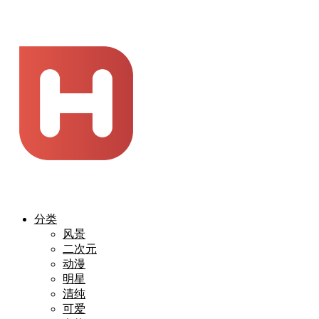
分类
风景
二次元
动漫
明星
清纯
可爱