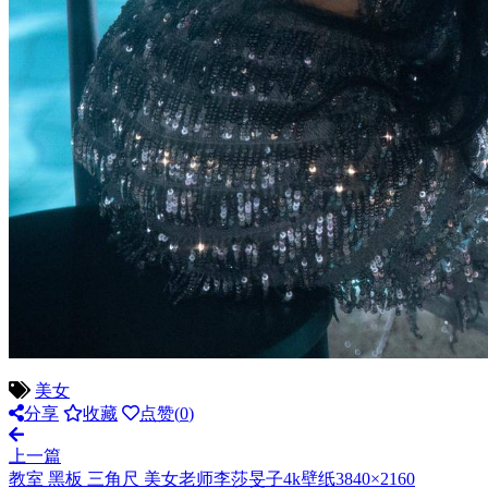
美女
分享
收藏
点赞(
0
)
上一篇
教室 黑板 三角尺 美女老师李莎旻子4k壁纸3840×2160