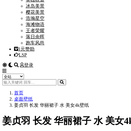
冰岛美景
樱花美景
浩瀚星空
海滩物语
王者荣耀
落日余晖
跑车风尚
1元赞助
LSP
登录
首页
桌面壁纸
姜贞羽 长发 华丽裙子 水 美女4k壁纸
姜贞羽 长发 华丽裙子 水 美女4