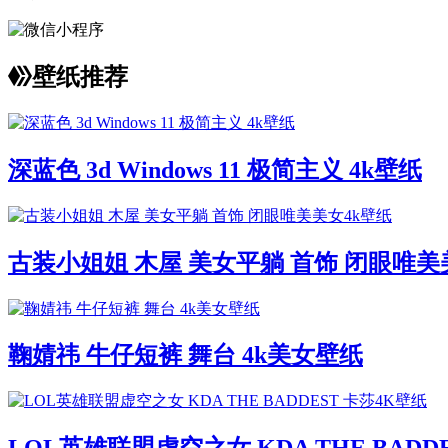
壁纸推荐
深蓝色 3d Windows 11 极简主义 4k壁纸
古装小姐姐 木屋 美女平躺 首饰 闭眼唯美
鞠婧祎 牛仔短裤 舞台 4k美女壁纸