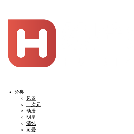
分类
风景
二次元
动漫
明星
清纯
可爱