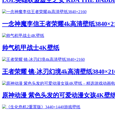
LOL英雄联盟虚空之女 KDA THE BADD
一念神魔李信王者荣耀4k高清壁纸3840×21
帅气机甲战士4K壁纸
王者荣耀 镜-冰刃幻境4k高清壁纸3840×21
原神动漫 紫色头发的可爱动漫女孩4K壁纸