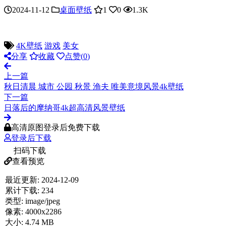
2024-11-12
桌面壁纸
1
0
1.3K
4K壁纸
游戏
美女
分享
收藏
点赞(
0
)
上一篇
秋日清晨 城市 公园 秋景 渔夫 唯美意境风景4k壁纸
下一篇
日落后的摩纳哥4k超高清风景壁纸
高清原图登录后免费下载
登录后下载
扫码下载
查看预览
最近更新:
2024-12-09
累计下载:
234
类型:
image/jpeg
像素:
4000x2286
大小:
4.74 MB