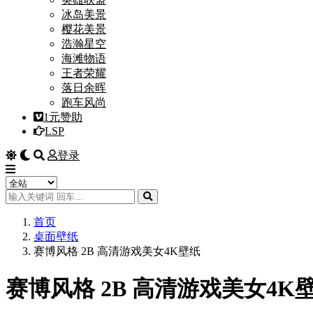
冰岛美景
樱花美景
浩瀚星空
海滩物语
王者荣耀
落日余晖
跑车风尚
1元赞助
LSP
登录
首页
桌面壁纸
赛博风格 2B 高清游戏美女4K壁纸
赛博风格 2B 高清游戏美女4K