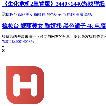
《生化危机2重置版》3440×1440游戏壁纸
梳妆台 靓丽美女 鞠婧祎 黑色裙子 4k 电脑
绘壁纸的资源来源于互联网与网友的分享，图片版权归原作者所有
皖ICP备20014058号