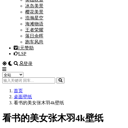
冰岛美景
樱花美景
浩瀚星空
海滩物语
王者荣耀
落日余晖
跑车风尚
1元赞助
LSP
登录
首页
桌面壁纸
看书的美女张木羽4k壁纸
看书的美女张木羽4k壁纸