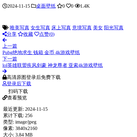
2024-11-15
桌面壁纸
0
0
1.4K
唯美写真
女生写真
床上写真
意境写真
美女
阳光写真
分享
收藏
点赞(
0
)
上一篇
Pubg绝地求生 钱箱 金币 4k游戏壁纸
下一篇
lol英雄联盟疾风剑豪 神龙尊者 亚索4k游戏壁纸
高清原图登录后免费下载
登录后下载
扫码下载
查看预览
最近更新:
2024-11-15
累计下载:
256
类型:
image/jpeg
像素:
3840x2160
大小:
3.84 MB