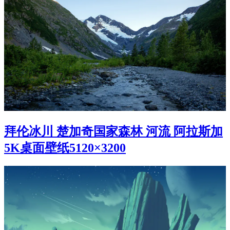
拜伦冰川 楚加奇国家森林 河流 阿拉斯加
5K桌面壁纸5120×3200