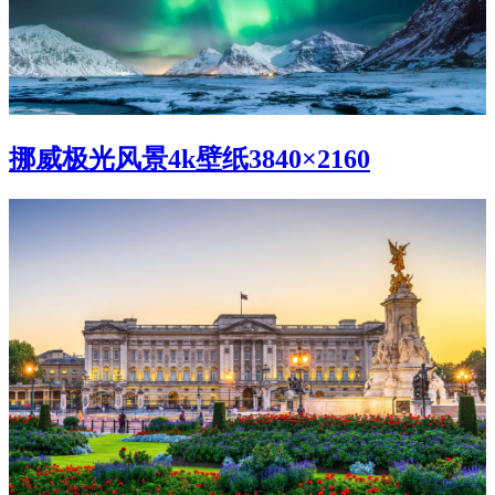
挪威极光风景4k壁纸3840×2160