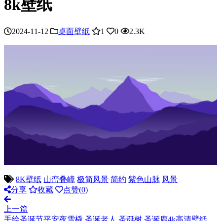
8k壁纸
2024-11-12
桌面壁纸
1
0
2.3K
8K壁纸
山峦叠嶂
极简风景
简约
紫色山脉
风景
分享
收藏
点赞(
0
)
上一篇
手绘圣诞节平安夜雪橇 圣诞老人 圣诞树 圣诞鹿4k高清壁纸