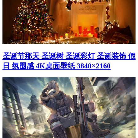
圣诞节那天 圣诞树 圣诞彩灯 圣诞装饰 假
日 氛围感 4K桌面壁纸 3840×2160