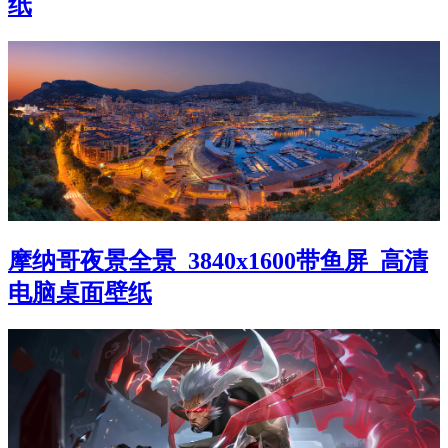
纸
摩纳哥夜景全景_3840x1600带鱼屏_高清
电脑桌面壁纸