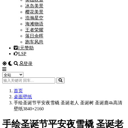
冰岛美景
樱花美景
浩瀚星空
海滩物语
王者荣耀
落日余晖
跑车风尚
1元赞助
LSP
登录
首页
桌面壁纸
手绘圣诞节平安夜雪橇 圣诞老人 圣诞树 圣诞鹿4k高清
壁纸3840×2160
手绘圣诞节平安夜雪橇 圣诞老