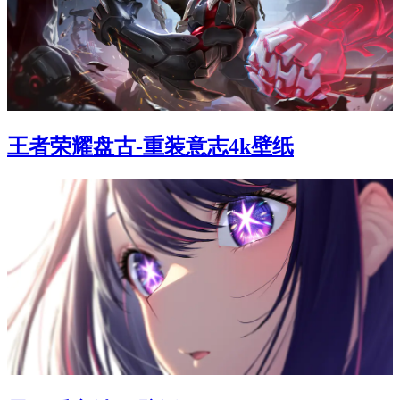
王者荣耀盘古-重装意志4k壁纸