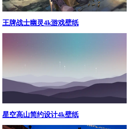
王牌战士幽灵4k游戏壁纸
星空高山简约设计4k壁纸