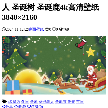
人 圣诞树 圣诞鹿4k高清壁纸
3840×2160
2024-11-12
桌面壁纸
0
0
769
4K壁纸
冬日
圣诞
圣诞老人
圣诞节
夜景
节日
分享
收藏
点赞(
0
)