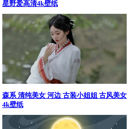
星野爱高清4k壁纸
森系 清纯美女 河边 古装小姐姐 古风美女
4k壁纸