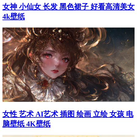
女神 小仙女 长发 黑色裙子 好看高清美女
4k壁纸
女性 艺术 AI艺术 插图 绘画 立绘 女孩 电
脑壁纸 4K壁纸