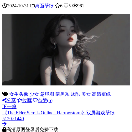
2024-10-31
桌面壁纸
6
5
961
女生头像
少女
意境图
暗黑系
炫酷
美女
高清壁纸
分享
收藏
点赞(
5
)
下一篇
《The Elder Scrolls Online_ Harrowstorm》双屏游戏壁纸
5120×1440
高清原图登录后免费下载