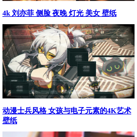
4k 刘亦菲 侧脸 夜晚 灯光 美女 壁纸
动漫士兵风格 女孩与电子元素的4K艺术
壁纸