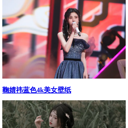
鞠婧祎蓝色4k美女壁纸