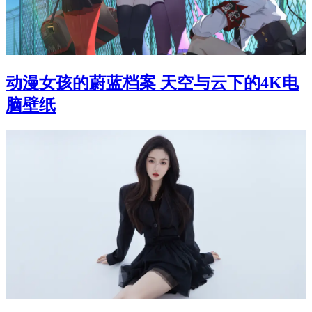
动漫女孩的蔚蓝档案 天空与云下的4K电
脑壁纸