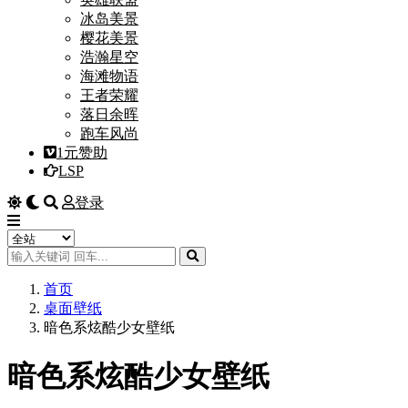
冰岛美景
樱花美景
浩瀚星空
海滩物语
王者荣耀
落日余晖
跑车风尚
1元赞助
LSP
登录
首页
桌面壁纸
暗色系炫酷少女壁纸
暗色系炫酷少女壁纸