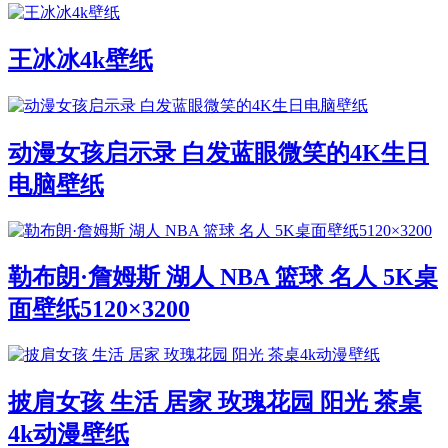
王冰冰4k壁纸
动漫女孩启示录 白发蓝眼微笑的4K生日
电脑壁纸
勒布朗·詹姆斯 湖人 NBA 篮球 名人 5K桌
面壁纸5120×3200
披肩女孩 生活 居家 玫瑰花园 阳光 茶桌
4k动漫壁纸