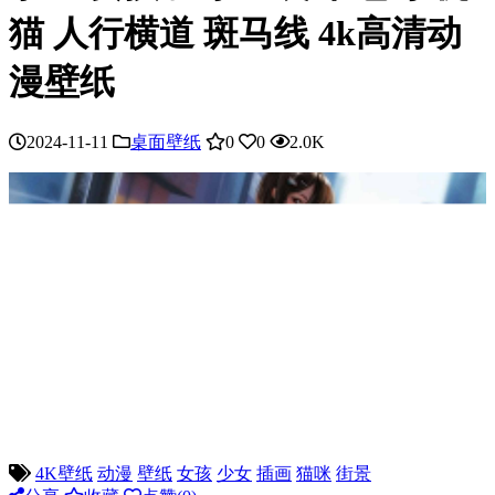
猫 人行横道 斑马线 4k高清动
漫壁纸
2024-11-11
桌面壁纸
0
0
2.0K
4K壁纸
动漫
壁纸
女孩
少女
插画
猫咪
街景