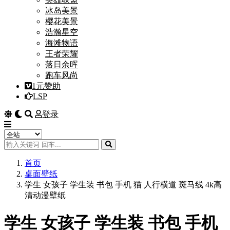
冰岛美景
樱花美景
浩瀚星空
海滩物语
王者荣耀
落日余晖
跑车风尚
1元赞助
LSP
登录
首页
桌面壁纸
学生 女孩子 学生装 书包 手机 猫 人行横道 斑马线 4k高
清动漫壁纸
学生 女孩子 学生装 书包 手机