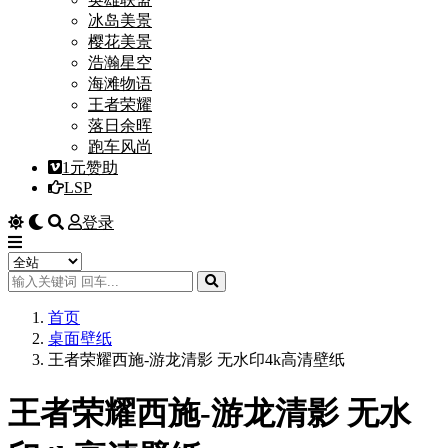
冰岛美景
樱花美景
浩瀚星空
海滩物语
王者荣耀
落日余晖
跑车风尚
1元赞助
LSP
登录
首页
桌面壁纸
王者荣耀西施-游龙清影 无水印4k高清壁纸
王者荣耀西施-游龙清影 无水