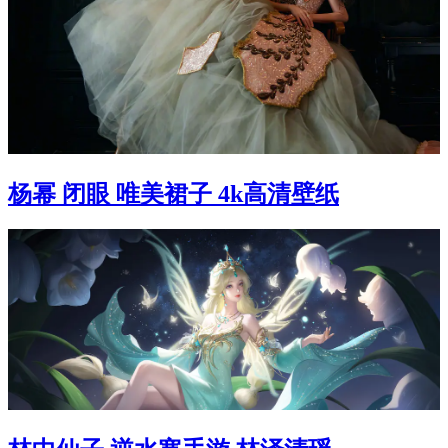
杨幂 闭眼 唯美裙子 4k高清壁纸