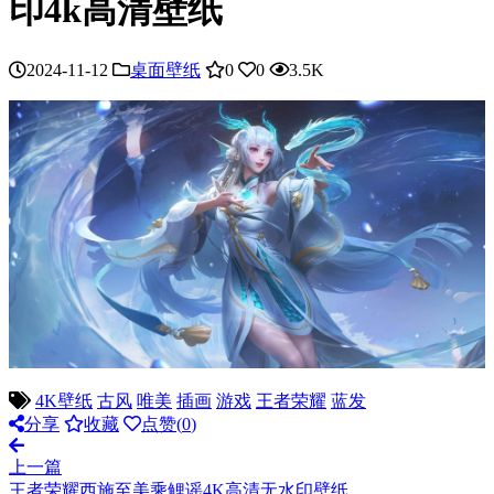
印4k高清壁纸
2024-11-12
桌面壁纸
0
0
3.5K
4K壁纸
古风
唯美
插画
游戏
王者荣耀
蓝发
分享
收藏
点赞(
0
)
上一篇
王者荣耀西施至美乘鲤谣4K高清无水印壁纸