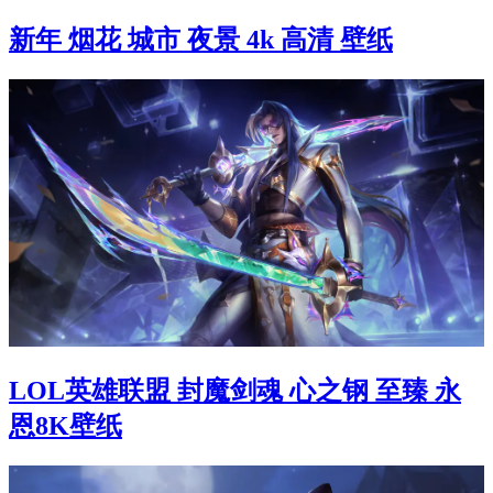
新年 烟花 城市 夜景 4k 高清 壁纸
LOL英雄联盟 封魔剑魂 心之钢 至臻 永
恩8K壁纸