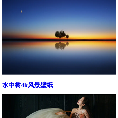
水中树4k风景壁纸