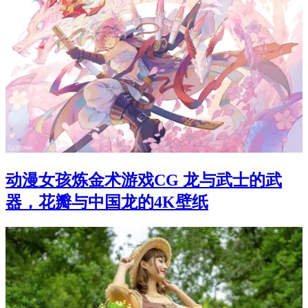
动漫女孩炼金术游戏CG 龙与武士的武
器，花瓣与中国龙的4K壁纸