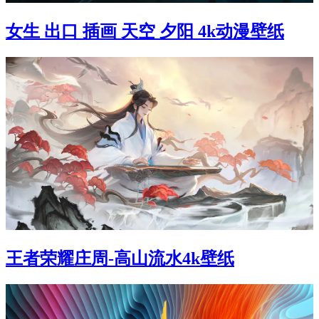
女生 出口 插画 天空 夕阳 4k动漫壁纸
王者荣耀庄周-高山流水4k壁纸