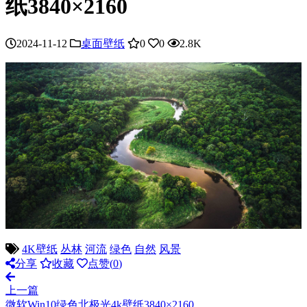
纸3840×2160
2024-11-12
桌面壁纸
0
0
2.8K
4K壁纸
丛林
河流
绿色
自然
风景
分享
收藏
点赞(
0
)
上一篇
微软Win10绿色北极光4k壁纸3840×2160