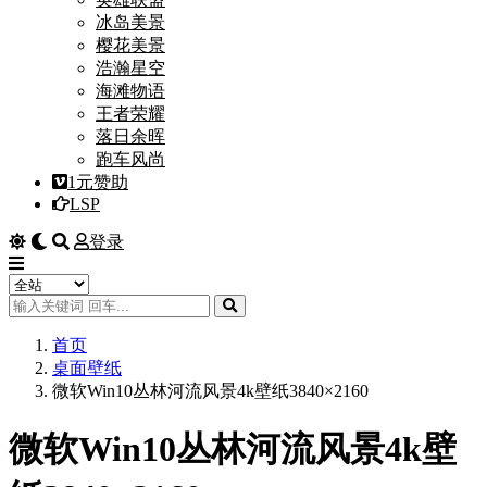
冰岛美景
樱花美景
浩瀚星空
海滩物语
王者荣耀
落日余晖
跑车风尚
1元赞助
LSP
登录
首页
桌面壁纸
微软Win10丛林河流风景4k壁纸3840×2160
微软Win10丛林河流风景4k壁