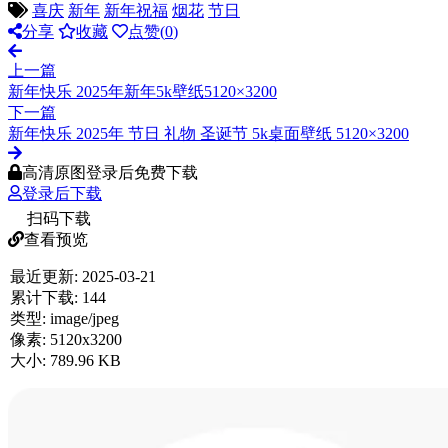
喜庆
新年
新年祝福
烟花
节日
分享
收藏
点赞(
0
)
上一篇
新年快乐 2025年新年5k壁纸5120×3200
下一篇
新年快乐 2025年 节日 礼物 圣诞节 5k桌面壁纸 5120×3200
高清原图登录后免费下载
登录后下载
扫码下载
查看预览
最近更新:
2025-03-21
累计下载:
144
类型:
image/jpeg
像素:
5120x3200
大小:
789.96 KB