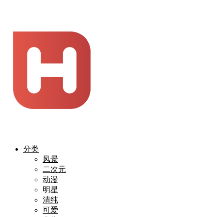
分类
风景
二次元
动漫
明星
清纯
可爱