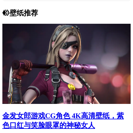
壁纸推荐
金发女郎游戏CG角色 4K高清壁纸，紫
色口红与笑脸眼罩的神秘女人