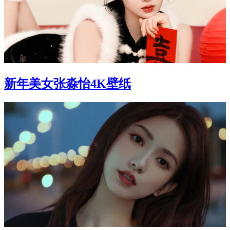
新年美女张淼怡4K壁纸