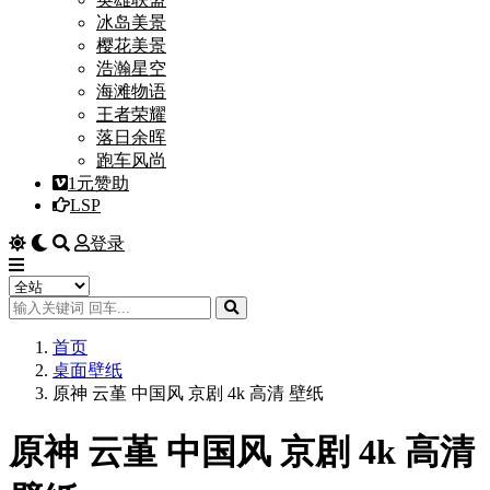
冰岛美景
樱花美景
浩瀚星空
海滩物语
王者荣耀
落日余晖
跑车风尚
1元赞助
LSP
登录
首页
桌面壁纸
原神 云堇 中国风 京剧 4k 高清 壁纸
原神 云堇 中国风 京剧 4k 高清