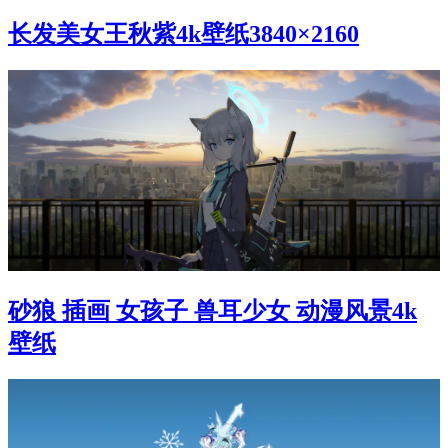
长发美女王秋紫4k壁纸3840×2160
砂狼 插画 女孩子 兽耳少女 动漫风景4k
壁纸