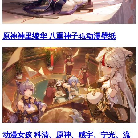
原神神里绫华 八重神子4k动漫壁纸
动漫女孩 科清、原神、感宇、宁光、流