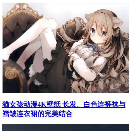
猫女孩动漫4K壁纸 长发、白色连裤袜与
褶皱连衣裙的完美结合