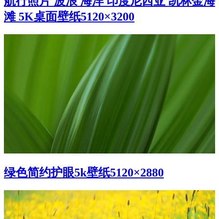
航行照片 波浪 海洋 印度尼西亚 凯林金海
滩 5K桌面壁纸5120×3200
绿色简约护眼5k壁纸5120×2880