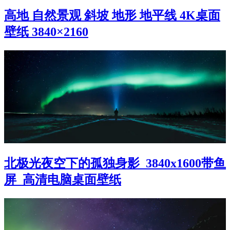
高地 自然景观 斜坡 地形 地平线 4K桌面
壁纸 3840×2160
北极光夜空下的孤独身影_3840x1600带鱼
屏_高清电脑桌面壁纸