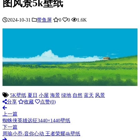
图风景5k壁纸
2024-10-31
带鱼屏
0
0
1.6K
5K壁纸
夏日
小屋
海景
绿地
自然
蓝天
风景
分享
收藏
点赞(
0
)
上一篇
蜘蛛侠英雄远征3440×1440壁纸
下一篇
周瑜小乔-音你心动 王者荣耀4k壁纸