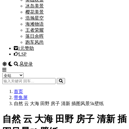
冰岛美景
樱花美景
浩瀚星空
海滩物语
王者荣耀
落日余晖
跑车风尚
1元赞助
LSP
登录
首页
带鱼屏
自然 云 大海 田野 房子 清新 插图风景5k壁纸
自然 云 大海 田野 房子 清新 插