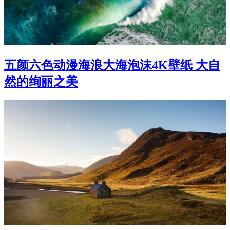
五颜六色动漫海浪大海泡沫4K壁纸 大自
然的绚丽之美