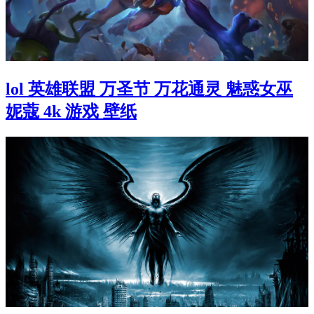
lol 英雄联盟 万圣节 万花通灵 魅惑女巫
妮蔻 4k 游戏 壁纸