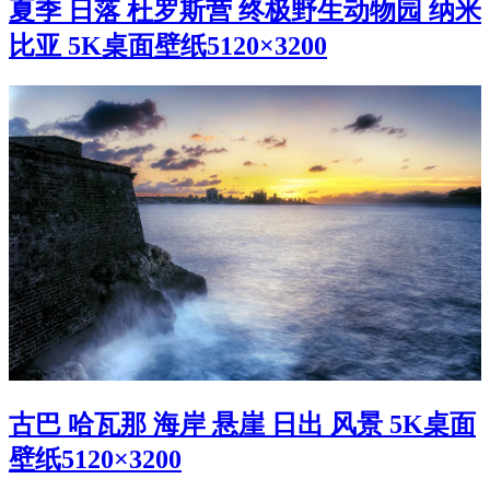
夏季 日落 杜罗斯营 终极野生动物园 纳米
比亚 5K桌面壁纸5120×3200
古巴 哈瓦那 海岸 悬崖 日出 风景 5K桌面
壁纸5120×3200