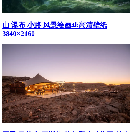
山 瀑布 小路 风景绘画4k高清壁纸
3840×2160