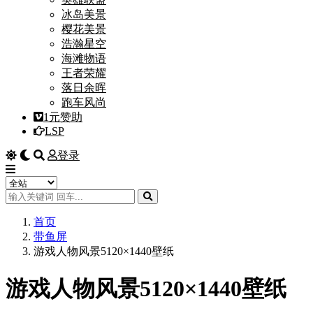
冰岛美景
樱花美景
浩瀚星空
海滩物语
王者荣耀
落日余晖
跑车风尚
1元赞助
LSP
登录
首页
带鱼屏
游戏人物风景5120×1440壁纸
游戏人物风景5120×1440壁纸