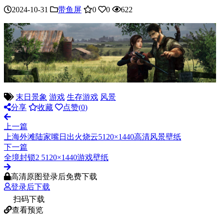
2024-10-31
带鱼屏
0
0
622
末日景象
游戏
生存游戏
风景
分享
收藏
点赞(
0
)
上一篇
上海外滩陆家嘴日出火烧云5120×1440高清风景壁纸
下一篇
全境封锁2 5120×1440游戏壁纸
高清原图登录后免费下载
登录后下载
扫码下载
查看预览