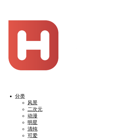
分类
风景
二次元
动漫
明星
清纯
可爱