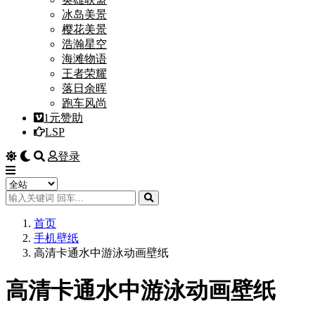
冰岛美景
樱花美景
浩瀚星空
海滩物语
王者荣耀
落日余晖
跑车风尚
1元赞助
LSP
登录
首页
手机壁纸
高清卡通水中游泳动画壁纸
高清卡通水中游泳动画壁纸