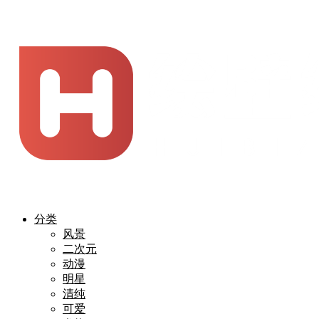
分类
风景
二次元
动漫
明星
清纯
可爱