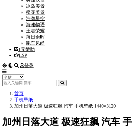
冰岛美景
樱花美景
浩瀚星空
海滩物语
王者荣耀
落日余晖
跑车风尚
1元赞助
LSP
登录
首页
手机壁纸
加州日落大道 极速狂飙 汽车 手机壁纸 1440×3120
加州日落大道 极速狂飙 汽车 手机壁