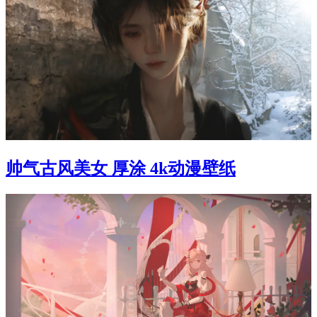
帅气古风美女 厚涂 4k动漫壁纸