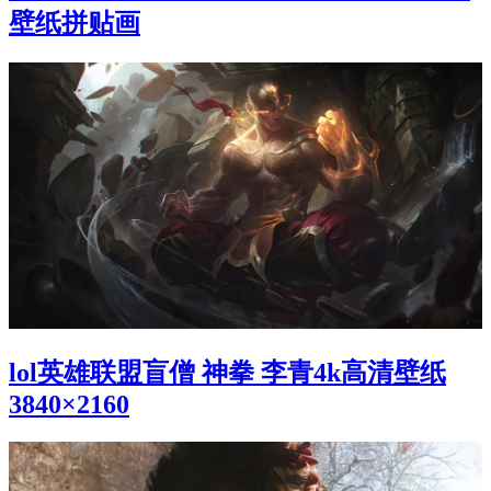
壁纸拼贴画
lol英雄联盟盲僧 神拳 李青4k高清壁纸
3840×2160