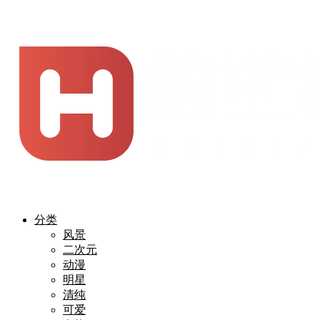
分类
风景
二次元
动漫
明星
清纯
可爱