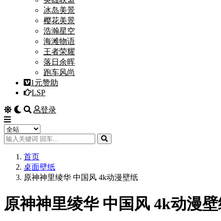
冰岛美景
樱花美景
浩瀚星空
海滩物语
王者荣耀
落日余晖
跑车风尚
1元赞助
LSP
登录
首页
桌面壁纸
原神神里绫华 中国风 4k动漫壁纸
原神神里绫华 中国风 4k动漫壁