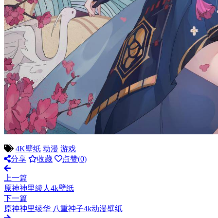
4K壁纸
动漫
游戏
分享
收藏
点赞(
0
)
上一篇
原神神里綾人4k壁纸
下一篇
原神神里绫华 八重神子4k动漫壁纸