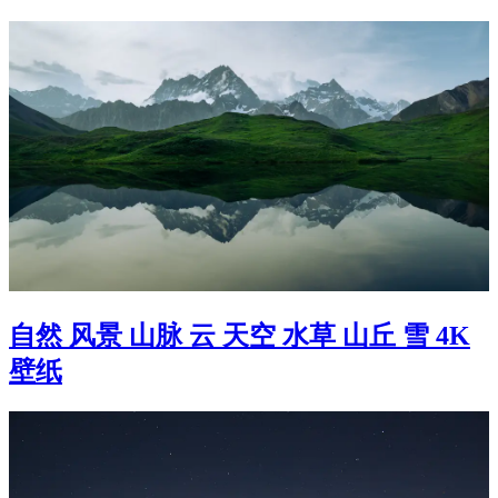
自然 风景 山脉 云 天空 水草 山丘 雪 4K
壁纸