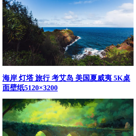
海岸 灯塔 旅行 考艾岛 美国夏威夷 5K桌
面壁纸5120×3200