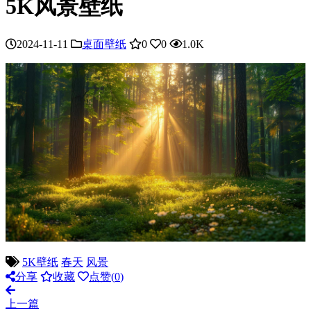
5K风景壁纸
2024-11-11
桌面壁纸
0
0
1.0K
5K壁纸
春天
风景
分享
收藏
点赞(
0
)
上一篇