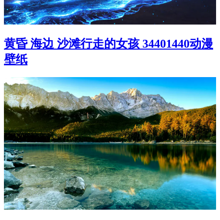
黄昏 海边 沙滩行走的女孩 34401440动漫
壁纸