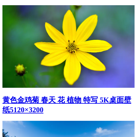
黄色金鸡菊 春天 花 植物 特写 5K桌面壁
纸5120×3200