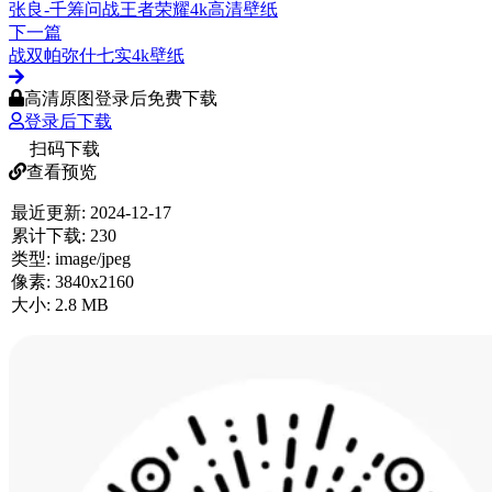
张良-千筹问战王者荣耀4k高清壁纸
下一篇
战双帕弥什七实4k壁纸
高清原图登录后免费下载
登录后下载
扫码下载
查看预览
最近更新:
2024-12-17
累计下载:
230
类型:
image/jpeg
像素:
3840x2160
大小:
2.8 MB