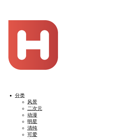
分类
风景
二次元
动漫
明星
清纯
可爱