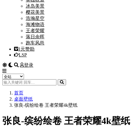
冰岛美景
樱花美景
浩瀚星空
海滩物语
王者荣耀
落日余晖
跑车风尚
1元赞助
LSP
登录
首页
桌面壁纸
张良-缤纷绘卷 王者荣耀4k壁纸
张良-缤纷绘卷 王者荣耀4k壁纸