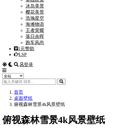
冰岛美景
樱花美景
浩瀚星空
海滩物语
王者荣耀
落日余晖
跑车风尚
1元赞助
LSP
登录
首页
桌面壁纸
俯视森林雪景4k风景壁纸
俯视森林雪景4k风景壁纸