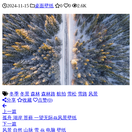
2024-11-15
桌面壁纸
0
0
2.6K
冬季
冬景
森林
森林路
航拍
雪松
雪路
风景
分享
收藏
点赞(
0
)
上一篇
孤舟 湖岸 苔藓 一望无际4k风景壁纸
下一篇
风景 自然 山脉 雪 4k 电脑 壁纸