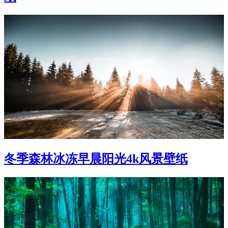
冬季森林冰冻早晨阳光4k风景壁纸