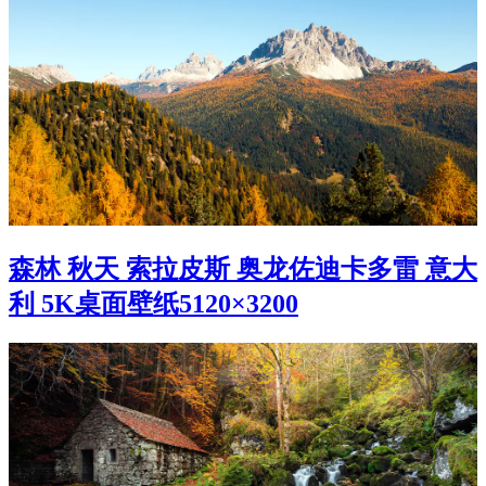
森林 秋天 索拉皮斯 奥龙佐迪卡多雷 意大
利 5K桌面壁纸5120×3200