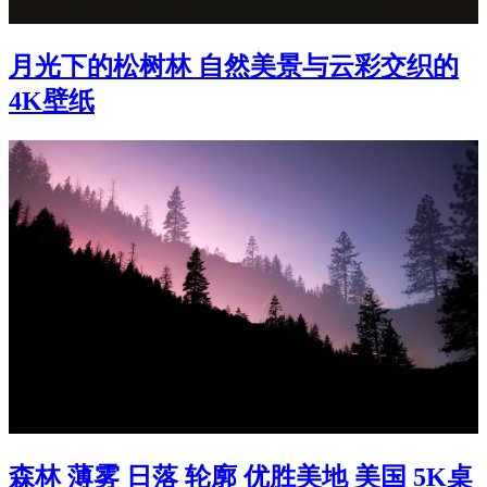
月光下的松树林 自然美景与云彩交织的
4K壁纸
森林 薄雾 日落 轮廓 优胜美地 美国 5K桌