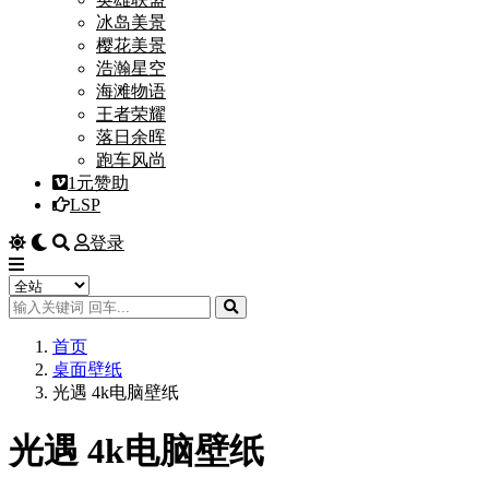
冰岛美景
樱花美景
浩瀚星空
海滩物语
王者荣耀
落日余晖
跑车风尚
1元赞助
LSP
登录
首页
桌面壁纸
光遇 4k电脑壁纸
光遇 4k电脑壁纸