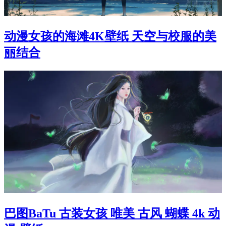
动漫女孩的海滩4K壁纸 天空与校服的美
丽结合
巴图BaTu 古装女孩 唯美 古风 蝴蝶 4k 动