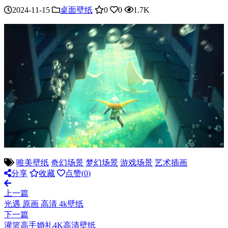
2024-11-15
桌面壁纸
0
0
1.7K
唯美壁纸
奇幻场景
梦幻场景
游戏场景
艺术插画
分享
收藏
点赞(
0
)
上一篇
光遇 原画 高清 4k壁纸
下一篇
灌篮高手婚礼4K高清壁纸