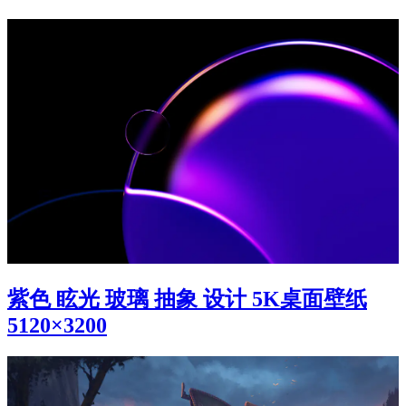
紫色 眩光 玻璃 抽象 设计 5K桌面壁纸
5120×3200