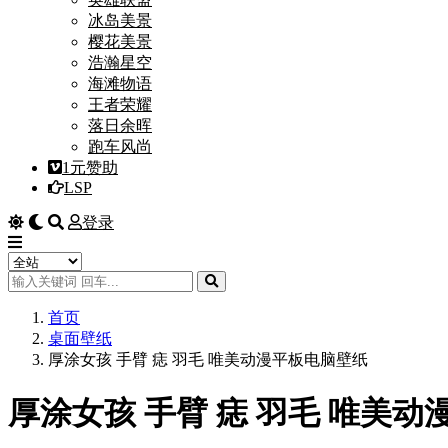
冰岛美景
樱花美景
浩瀚星空
海滩物语
王者荣耀
落日余晖
跑车风尚
1元赞助
LSP
登录
首页
桌面壁纸
厚涂女孩 手臂 痣 羽毛 唯美动漫平板电脑壁纸
厚涂女孩 手臂 痣 羽毛 唯美