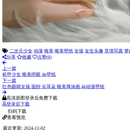
二次元少女
动漫
唯美
唯美壁纸
女孩
女生头像
意境写真
梦
分享
收藏
点赞(
0
)
上一篇
机甲少女 唯美闭眼 4k壁纸
下一篇
红色眼睛女孩 面纱 尖耳朵 唯美厚涂画 4k动漫壁纸
高清原图登录后免费下载
登录后下载
扫码下载
查看预览
最近更新:
2024-12-02