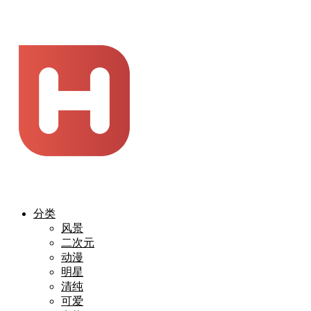
分类
风景
二次元
动漫
明星
清纯
可爱