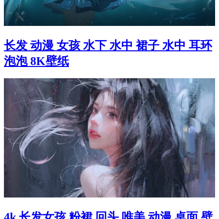
长发 动漫 女孩 水下 水中 裙子 水中 耳环
泡泡 8K壁纸
4k 长发女孩 粉裙 回头 唯美 动漫 桌面 壁