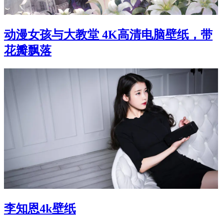
动漫女孩与大教堂 4K高清电脑壁纸，带
花瓣飘落
李知恩4k壁纸