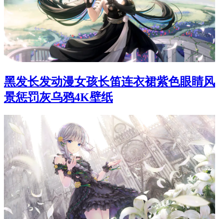
黑发长发动漫女孩长笛连衣裙紫色眼睛风
景惩罚灰乌鸦4K壁纸