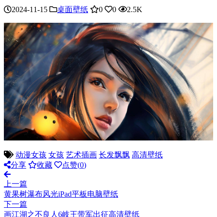
2024-11-15
桌面壁纸
0
0
2.5K
动漫女孩
女孩
艺术插画
长发飘飘
高清壁纸
分享
收藏
点赞(
0
)
上一篇
黄果树瀑布风光iPad平板电脑壁纸
下一篇
画江湖之不良人6岐王带军出征高清壁纸