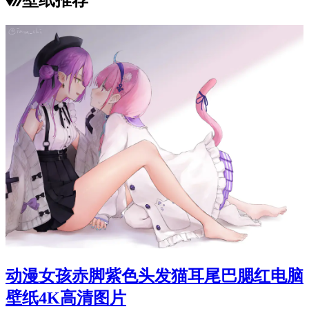
动漫女孩赤脚紫色头发猫耳尾巴腮红电脑
壁纸4K高清图片