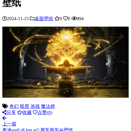
壁纸
2024-11-15
桌面壁纸
0
0
894
奇幻
暗黑
游戏
魔法师
分享
收藏
点赞(
0
)
上一篇
奥迪audi r8 lms gt2 赛车跑车4k壁纸