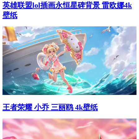
英雄联盟lol插画永恒星碑背景 雷欧娜4k
壁纸
王者荣耀 小乔 三丽鸥 4k壁纸