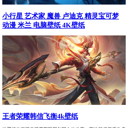
小行星 艺术家 魔兽 卢迪克 精灵宝可梦
动漫 米兰 电脑壁纸 4K壁纸
王者荣耀韩信飞衡4k壁纸