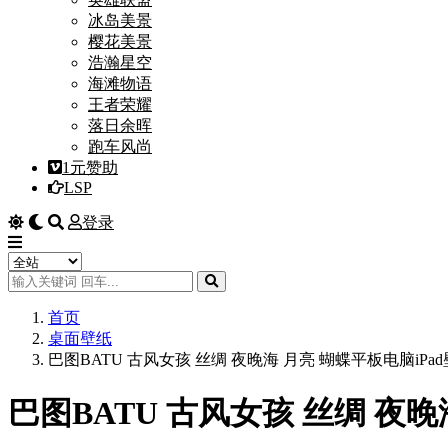
冰岛美景
樱花美景
浩瀚星空
海滩物语
王者荣耀
落日余晖
跑车风尚
1元赞助
LSP
登录
首页
桌面壁纸
巴图BATU 古风女孩 丝绸 夜晚海 月亮 蝴蝶平板电脑iPa
巴图BATU 古风女孩 丝绸 夜晚