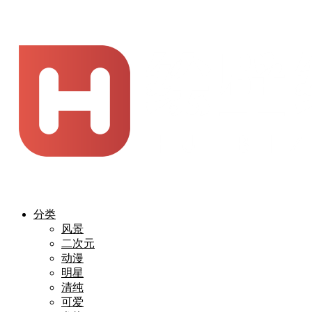
分类
风景
二次元
动漫
明星
清纯
可爱