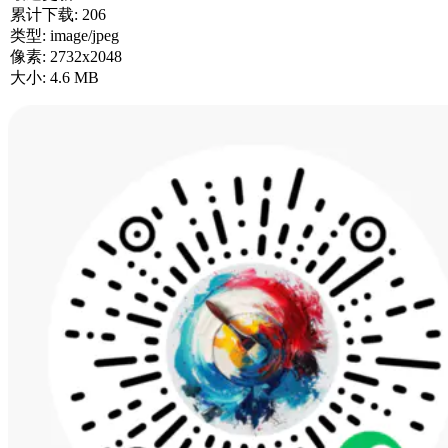
累计下载:
206
类型:
image/jpeg
像素:
2732x2048
大小:
4.6 MB