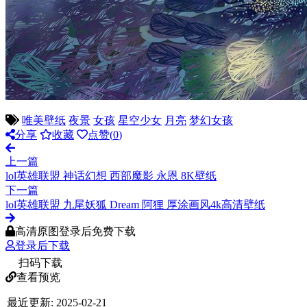
唯美壁纸
夜景
女孩
星空少女
月亮
梦幻女孩
分享
收藏
点赞(
0
)
上一篇
lol英雄联盟 神话幻想 西部魔影 永恩 8K壁纸
下一篇
lol英雄联盟 九尾妖狐 Dream 阿狸 厚涂画风4k高清壁纸
高清原图登录后免费下载
登录后下载
扫码下载
查看预览
最近更新:
2025-02-21