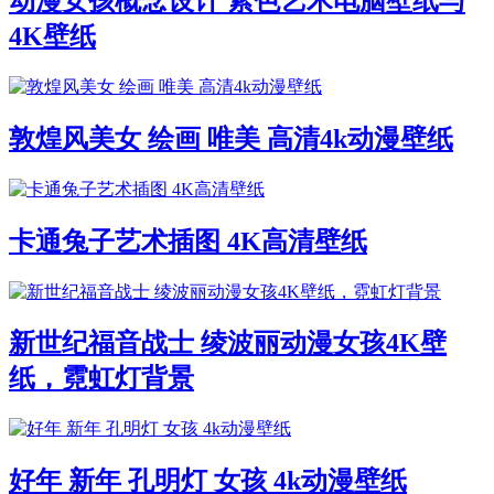
动漫女孩概念设计 紫色艺术电脑壁纸与
4K壁纸
敦煌风美女 绘画 唯美 高清4k动漫壁纸
卡通兔子艺术插图 4K高清壁纸
新世纪福音战士 绫波丽动漫女孩4K壁
纸，霓虹灯背景
好年 新年 孔明灯 女孩 4k动漫壁纸