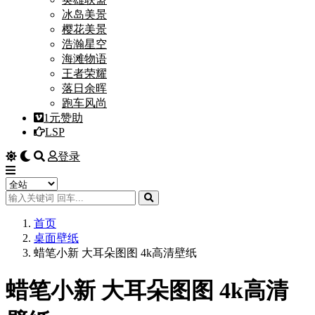
冰岛美景
樱花美景
浩瀚星空
海滩物语
王者荣耀
落日余晖
跑车风尚
1元赞助
LSP
登录
首页
桌面壁纸
蜡笔小新 大耳朵图图 4k高清壁纸
蜡笔小新 大耳朵图图 4k高清