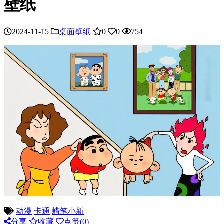
壁纸
2024-11-15
桌面壁纸
0
0
754
动漫
卡通
蜡笔小新
分享
收藏
点赞(
0
)