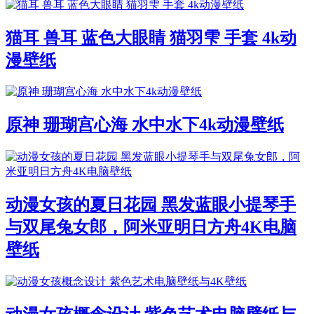
猫耳 兽耳 蓝色大眼睛 猫羽雫 手套 4k动
漫壁纸
原神 珊瑚宫心海 水中水下4k动漫壁纸
动漫女孩的夏日花园 黑发蓝眼小提琴手
与双尾兔女郎，阿米亚明日方舟4K电脑
壁纸