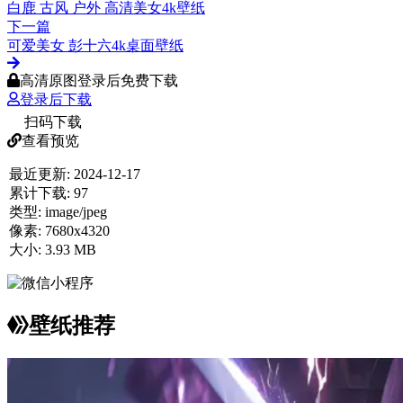
白鹿 古风 户外 高清美女4k壁纸
下一篇
可爱美女 彭十六4k桌面壁纸
高清原图登录后免费下载
登录后下载
扫码下载
查看预览
最近更新:
2024-12-17
累计下载:
97
类型:
image/jpeg
像素:
7680x4320
大小:
3.93 MB
壁纸推荐