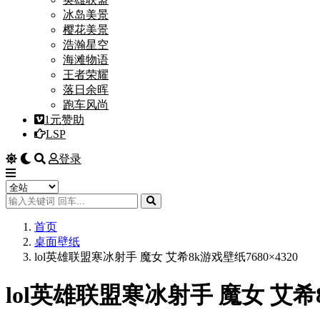
冰岛美景
樱花美景
浩瀚星空
海滩物语
王者荣耀
落日余晖
跑车风尚
1元赞助
LSP
登录
首页
桌面壁纸
lol英雄联盟寒冰射手 魔女 艾希8k游戏壁纸7680×4320
lol英雄联盟寒冰射手 魔女 艾希8