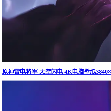
原神雷电将军 天空闪电 4K电脑壁纸3840×2