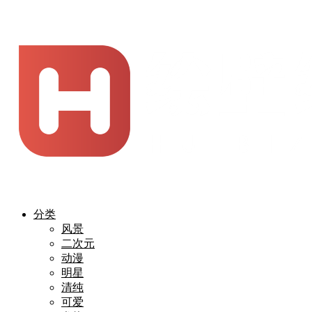
分类
风景
二次元
动漫
明星
清纯
可爱