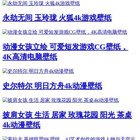
永劫无间 玉玲珑 火狐4k游戏壁纸
动漫女孩立绘 可爱短发游戏CG壁纸，
4K高清电脑壁纸
史尔特尔 明日方舟4k动漫壁纸
披肩女孩 生活 居家 玫瑰花园 阳光 茶桌
4k动漫壁纸