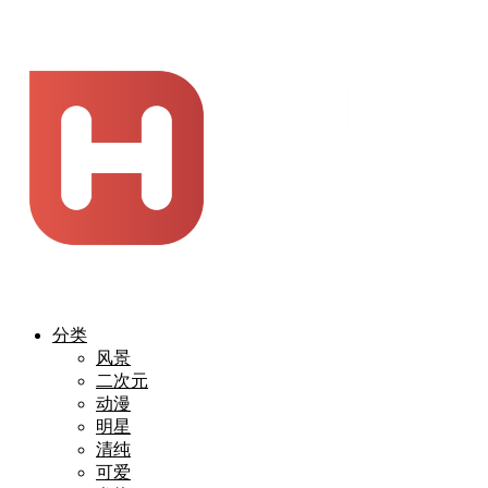
分类
风景
二次元
动漫
明星
清纯
可爱