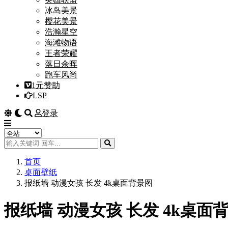
冰岛美景
樱花美景
浩瀚星空
海滩物语
王者荣耀
落日余晖
跑车风尚
1元赞助
LSP
登录
首页
桌面壁纸
报纸墙 动漫女孩 长发 4k桌面背景图
报纸墙 动漫女孩 长发 4k桌面