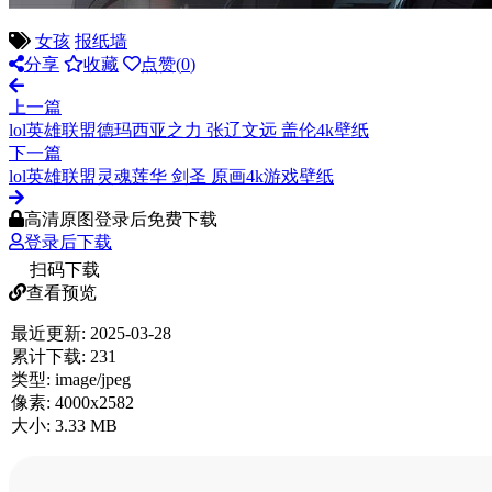
女孩
报纸墙
分享
收藏
点赞(
0
)
上一篇
lol英雄联盟德玛西亚之力 张辽文远 盖伦4k壁纸
下一篇
lol英雄联盟灵魂莲华 剑圣 原画4k游戏壁纸
高清原图登录后免费下载
登录后下载
扫码下载
查看预览
最近更新:
2025-03-28
累计下载:
231
类型:
image/jpeg
像素:
4000x2582
大小:
3.33 MB