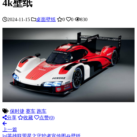
4k壁纸
2024-11-15
桌面壁纸
0
0
830
保时捷
赛车
跑车
分享
收藏
点赞(
0
)
上一篇
lol英雄联盟星之守护者宣传图4k壁纸