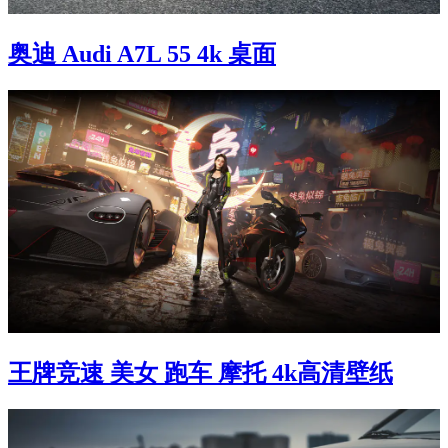
奥迪 Audi A7L 55 4k 桌面
王牌竞速 美女 跑车 摩托 4k高清壁纸