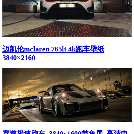
迈凯伦mclaren 765lt 4k跑车壁纸
3840×2160
赛道极速跑车_3840x1600带鱼屏_高清电