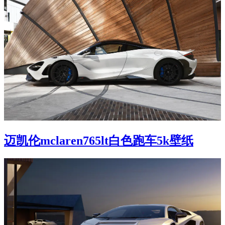
迈凯伦mclaren765lt白色跑车5k壁纸