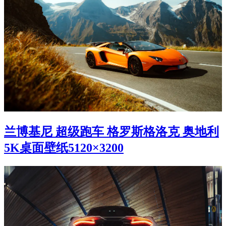
兰博基尼 超级跑车 格罗斯格洛克 奥地利
5K桌面壁纸5120×3200