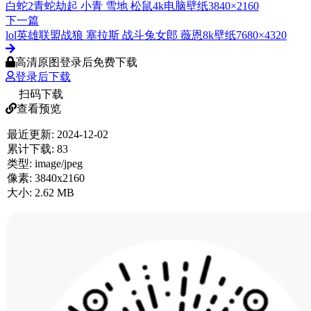
白蛇2青蛇劫起 小青 雪地 松鼠4k电脑壁纸3840×2160
下一篇
lol英雄联盟战狼 塞拉斯 战斗兔女郎 薇恩8k壁纸7680×4320
高清原图登录后免费下载
登录后下载
扫码下载
查看预览
最近更新:
2024-12-02
累计下载:
83
类型:
image/jpeg
像素:
3840x2160
大小:
2.62 MB