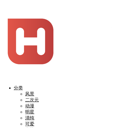
分类
风景
二次元
动漫
明星
清纯
可爱