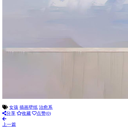
女孩
插画壁纸
治愈系
分享
收藏
点赞(
0
)
上一篇