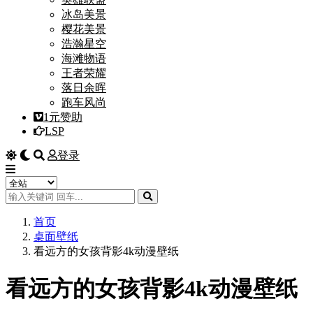
冰岛美景
樱花美景
浩瀚星空
海滩物语
王者荣耀
落日余晖
跑车风尚
1元赞助
LSP
登录
首页
桌面壁纸
看远方的女孩背影4k动漫壁纸
看远方的女孩背影4k动漫壁纸