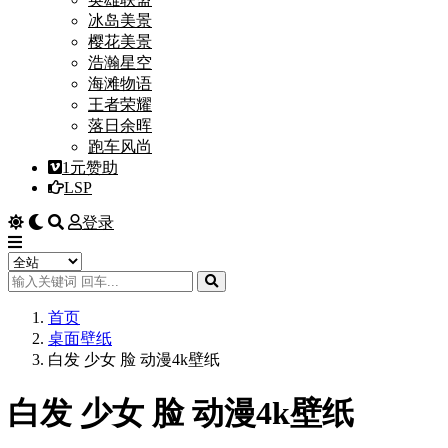
冰岛美景
樱花美景
浩瀚星空
海滩物语
王者荣耀
落日余晖
跑车风尚
1元赞助
LSP
登录
首页
桌面壁纸
白发 少女 脸 动漫4k壁纸
白发 少女 脸 动漫4k壁纸