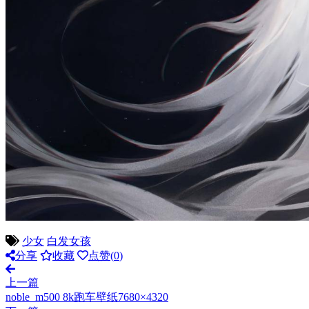
少女
白发女孩
分享
收藏
点赞(
0
)
上一篇
noble_m500 8k跑车壁纸7680×4320