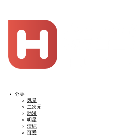
分类
风景
二次元
动漫
明星
清纯
可爱