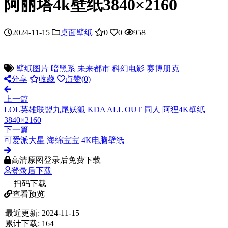
阿丽塔4k壁纸3840×2160
2024-11-15
桌面壁纸
0
0
958
壁纸图片
暗黑系
未来都市
科幻电影
赛博朋克
分享
收藏
点赞(
0
)
上一篇
LOL英雄联盟九尾妖狐 KDA ALL OUT 同人 阿狸4K壁纸
3840×2160
下一篇
可爱派大星 海绵宝宝 4K电脑壁纸
高清原图登录后免费下载
登录后下载
扫码下载
查看预览
最近更新:
2024-11-15
累计下载:
164