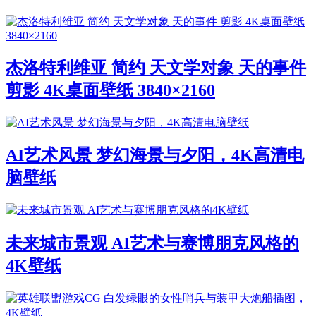
杰洛特利维亚 简约 天文学对象 天的事件
剪影 4K桌面壁纸 3840×2160
AI艺术风景 梦幻海景与夕阳，4K高清电
脑壁纸
未来城市景观 AI艺术与赛博朋克风格的
4K壁纸