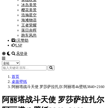
冰岛美景
樱花美景
浩瀚星空
海滩物语
王者荣耀
落日余晖
跑车风尚
1元赞助
LSP
登录
首页
桌面壁纸
阿丽塔战斗天使 罗莎萨拉扎尔 阿丽塔4k壁纸3840×2160
阿丽塔战斗天使 罗莎萨拉扎尔